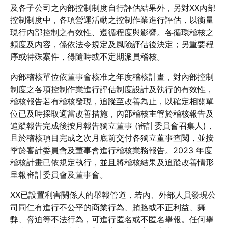
及各子公司之內部控制制度自行評估結果外，另對XX內部
控制制度中，各項營運活動之控制作業進行評估，以衡量
現行內部控制之有效性、遵循程度與影響。各循環稽核之
頻度及內容，係依法令規定及風險評估後決定；另重要程
序或特殊案件，得隨時或不定期派員稽核。
內部稽核單位依董事會核准之年度稽核計畫，對內部控制
制度之各項控制作業進行評估制度設計及執行的有效性，
稽核報告若有稽核發現，追蹤至改善為止，以確定相關單
位已及時採取適當改善措施，內部稽核主管於稽核報告及
追蹤報告完成後按月報告獨立董事 (審計委員會召集人)，
且於稽核項目完成之次月底前交付各獨立董事查閱，並按
季於審計委員會及董事會進行稽核業務報告。2023 年度
稽核計畫已依規定執行，並且將稽核結果及追蹤改善情形
呈報審計委員會及董事會。
XX已設置利害關係人的舉報管道，若內、外部人員發現公
司同仁有進行不公平的商業行為、賄賂或不正利益、舞
弊、脅迫等不法行為，可進行匿名或不匿名舉報。任何舉