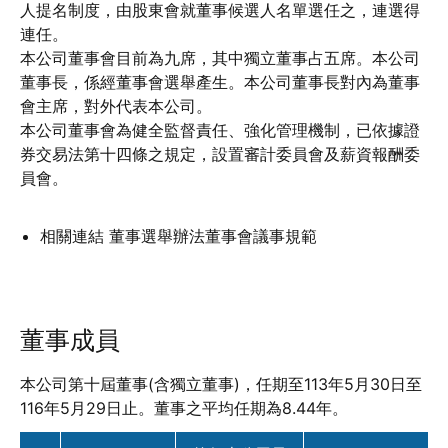
人提名制度，由股東會就董事候選人名單選任之，連選得
連任。
本公司董事會目前為九席，其中獨立董事占五席。本公司
董事長，係經董事會選舉產生。本公司董事長對內為董事
會主席，對外代表本公司。
本公司董事會為健全監督責任、強化管理機制，已依據證
券交易法第十四條之規定，設置審計委員會及薪資報酬委
員會。
相關連結
董事選舉辦法董事會議事規範
董事成員
本公司第十屆董事(含獨立董事)，任期至113年5月30日至
116年5月29日止。董事之平均任期為8.44年。