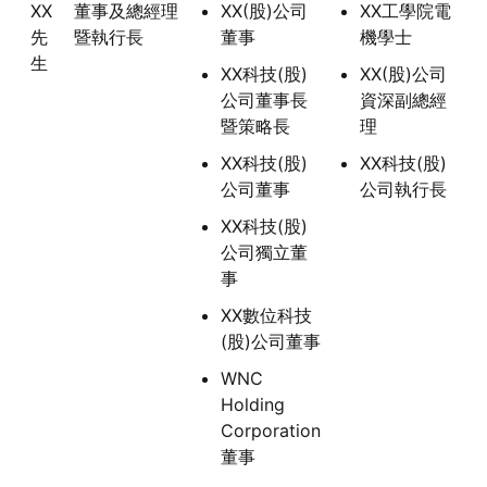
XX
董事及總經理
XX(股)公司
XX工學院電
先
暨執行長
董事
機學士
生
XX科技(股)
XX(股)公司
公司董事長
資深副總經
暨策略長
理
XX科技(股)
XX科技(股)
公司董事
公司執行長
XX科技(股)
公司獨立董
事
XX數位科技
(股)公司董事
WNC
Holding
Corporation
董事