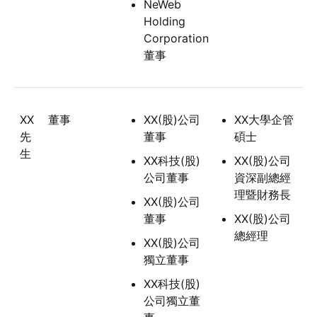
NeWeb
Holding
Corporation
董事
XX
董事
XX(股)公司
XX大學企管
先
董事
碩士
生
XX科技(股)
XX(股)公司
公司董事
資深副總經
理暨財務長
XX(股)公司
董事
XX(股)公司
總經理
XX(股)公司
獨立董事
XX科技(股)
公司獨立董