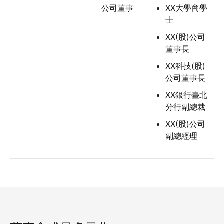
公司董事
XX大學商學
士
XX(股)公司
董事長
XX科技(股)
公司董事長
XX銀行臺北
分行副總裁
XX(股)公司
副總經理