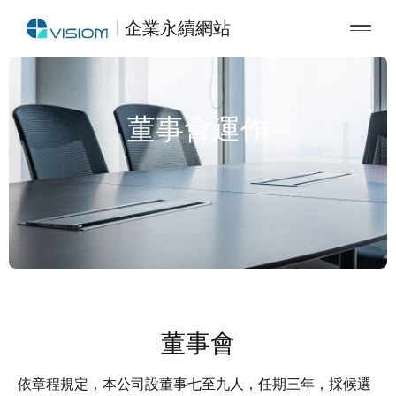
企業永續網站
董事會運作
董事會
依章程規定，本公司設董事七至九人，任期三年，採候選