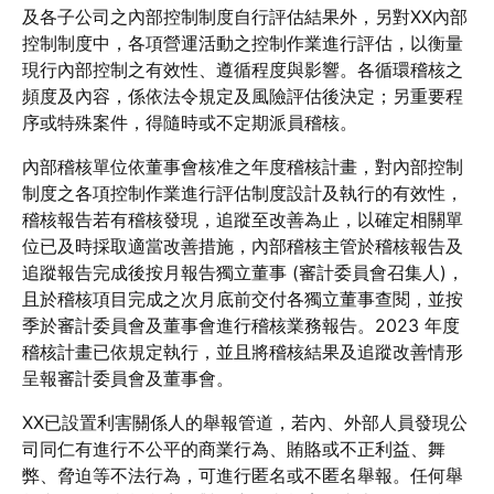
及各子公司之內部控制制度自行評估結果外，另對XX內部
控制制度中，各項營運活動之控制作業進行評估，以衡量
現行內部控制之有效性、遵循程度與影響。各循環稽核之
頻度及內容，係依法令規定及風險評估後決定；另重要程
序或特殊案件，得隨時或不定期派員稽核。
內部稽核單位依董事會核准之年度稽核計畫，對內部控制
制度之各項控制作業進行評估制度設計及執行的有效性，
稽核報告若有稽核發現，追蹤至改善為止，以確定相關單
位已及時採取適當改善措施，內部稽核主管於稽核報告及
追蹤報告完成後按月報告獨立董事 (審計委員會召集人)，
且於稽核項目完成之次月底前交付各獨立董事查閱，並按
季於審計委員會及董事會進行稽核業務報告。2023 年度
稽核計畫已依規定執行，並且將稽核結果及追蹤改善情形
呈報審計委員會及董事會。
XX已設置利害關係人的舉報管道，若內、外部人員發現公
司同仁有進行不公平的商業行為、賄賂或不正利益、舞
弊、脅迫等不法行為，可進行匿名或不匿名舉報。任何舉