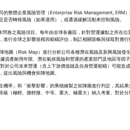
企業風險管理（Enterprise Risk Management, 
定是否轉移風險（如果適用），或通過緩解活動來控制風險。
遷及水問卷之風險項目。每年由全球各廠區，針對營運據點之所在
，進行全球之影響規模與範疇評估，制訂相關策略與採取對應行
陣地圖（Risk Map）進行分析公司各種潛在風險及新興風險
依據資產耐用年限、潛在氣候風險和營運的產業部門及地區等因子
與機會對於公司未來營運（含上下游價值鏈及自身營運範疇）可能造
，提出風險與機會矩陣地圖。
生機率」和「衝擊影響」的乘積繪製之矩陣圖進行判定，其結果
等級（極輕、微輕微、中等、重大、極重大）納入考量。對於分