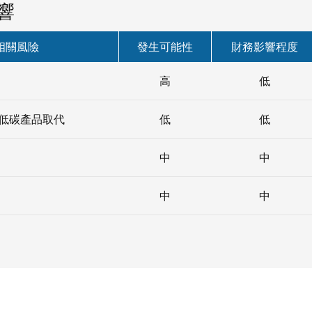
響
相關風險
發生可能性
財務影響程度
高
低
低碳產品取代
低
低
中
中
中
中