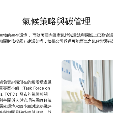
氣候策略與碳管理
生物的生存環境， 而隨著國內溫室氣體減量法與國際上巴黎協
氣候相關財務揭露）建議架構，檢視公司營運可能面臨之氣候變遷
組負責辨識潛在的氣候變遷風
小組（Task Force on
losures, TCFD）發布的氣候相關
利害關係人與管理階層瞭解氣
層依環境永續小組討論結果評
略與相關風險指標與目標，並