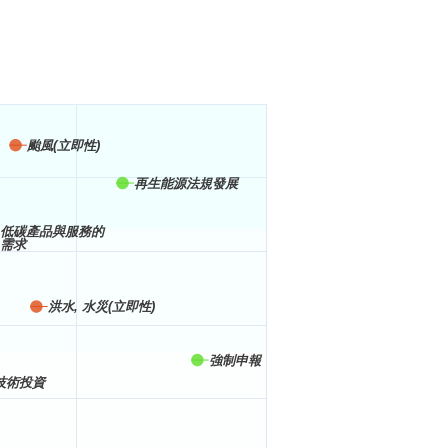
颱風(立即性)
再生能源法規發展
低碳產品與服務的
需求
洪水, 水災(立即性)
強制申報
技術投資