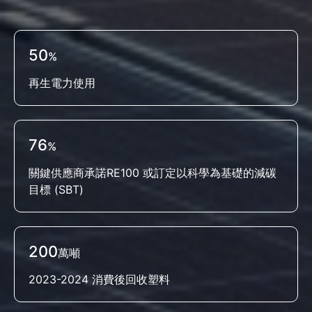
50
3
95
年
%
%
再生電力使用
名列《富比士》全球最佳企業雇主榜單
客戶信任滿意度
76
1,200
40
%
億元
萬
關鍵供應商承諾RE100 或訂定以科學為基礎的減碳
社會公益投入金額
全年研發總支出
目標 (SBT)
4
26
億
%
200
萬噸
員工育兒補助
相關事業營收占集團總營收比率
2023-2024 消費後回收塑料